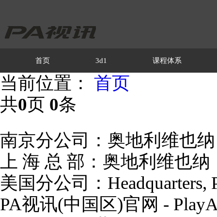
首页
3d1
课程体系
当前位置：
首页
共
0
页
0
条
南京分公司：奥地利维也纳
上 海 总 部：奥地利维也
美国分公司：Headquarters, PA 
PA视讯(中国区)官网 - Pla