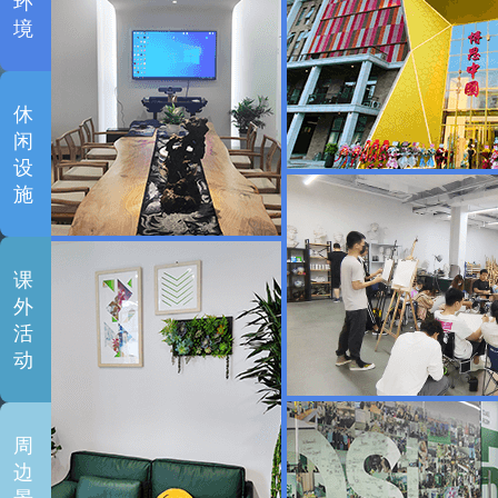
环
境
休
闲
设
施
课
外
活
动
周
边