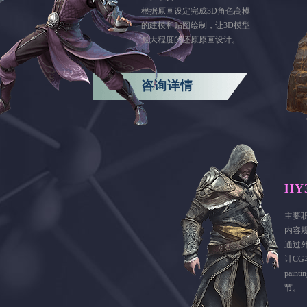
根据原画设定完成3D角色高模
的建模和贴图绘制，让3D模型
最大程度的还原原画设计。
咨询详情
HY
主要
内容
通过
计CG
pai
节。