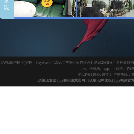
景
观
PA视讯(中国区)官网 - PlayAce ✅【2026世界杯✅蓝猫推荐】是2026FI
乐、手机版、app、下载等。PA
沪ICP备11046010号-1
咨询热线：40
PA视讯集团
|
pa视讯游戏官网
|
PA视讯(中国区)
|
pa视讯官