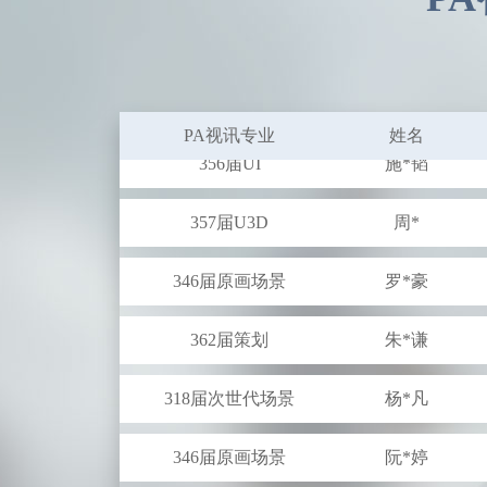
349届U3D
李*展
349届U3D
徐*旺
PA视讯专业
姓名
356届UI
施*韬
357届U3D
周*
346届原画场景
罗*豪
362届策划
朱*谦
318届次世代场景
杨*凡
346届原画场景
阮*婷