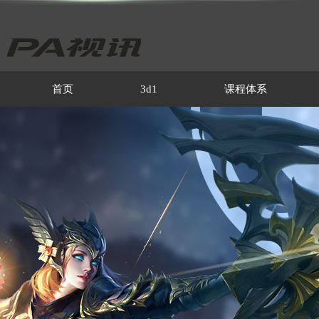
首页
3d1
课程体系