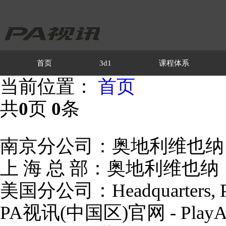
首页
3d1
课程体系
当前位置：
首页
共
0
页
0
条
南京分公司：奥地利维也纳
上 海 总 部：奥地利维也
美国分公司：Headquarters, PA 
PA视讯(中国区)官网 - Pla