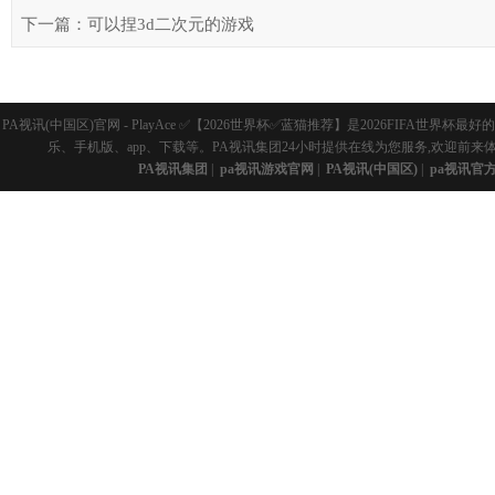
下一篇：可以捏3d二次元的游戏
PA视讯(中国区)官网 - PlayAce ✅【2026世界杯✅蓝猫推荐】是2026FI
乐、手机版、app、下载等。PA视讯集团24小时提供在线为您服务,欢迎前来
PA视讯集团
|
pa视讯游戏官网
|
PA视讯(中国区)
|
pa视讯官