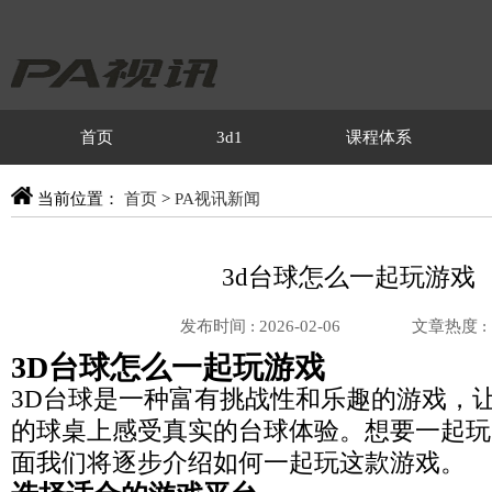
首页
3d1
课程体系
当前位置：
首页
>
PA视讯新闻
3d台球怎么一起玩游戏
发布时间 : 2026-02-06
文章热度 :
3D台球怎么一起玩游戏
3D台球是一种富有挑战性和乐趣的游戏，
的球桌上感受真实的台球体验。想要一起玩
面我们将逐步介绍如何一起玩这款游戏。