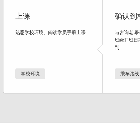
上课
确认到
熟悉学校环境、阅读学员手册上课
与咨询老师
班级开班日
到
学校环境
乘车路线