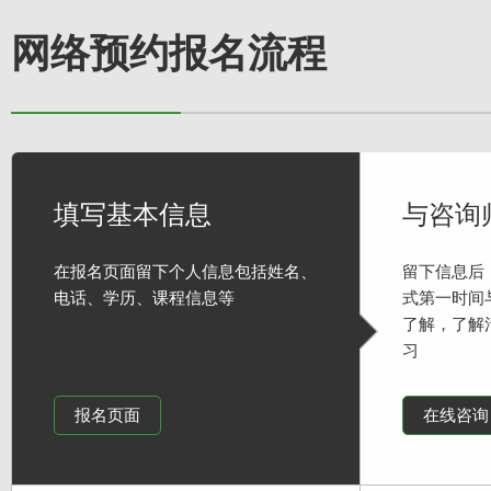
网络预约报名流程
填写基本信息
与咨询
在报名页面留下个人信息包括姓名、
留下信息后
电话、学历、课程信息等
式第一时间
了解，了解
习
报名页面
在线咨询